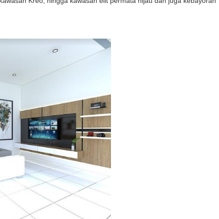
 kawasan Kreo, hingga kawasan elit permata hijau dan juga kebayoran