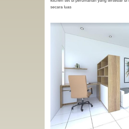
kitchen set di perumahan yang tersebar di
secara luas