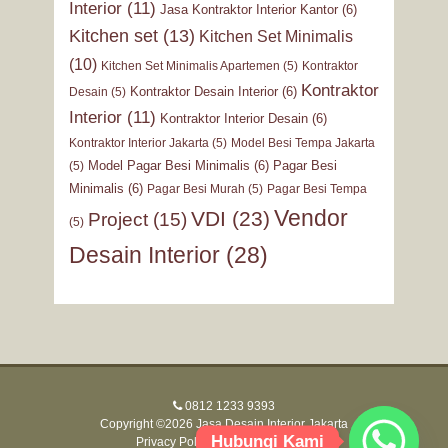
Interior
(11)
Jasa Kontraktor Interior Kantor
(6)
Kitchen set
(13)
Kitchen Set Minimalis
(10)
Kitchen Set Minimalis Apartemen
(5)
Kontraktor
Kontraktor
Kontraktor Desain Interior
(6)
Desain
(5)
Interior
(11)
Kontraktor Interior Desain
(6)
Kontraktor Interior Jakarta
(5)
Model Besi Tempa Jakarta
Model Pagar Besi Minimalis
(6)
Pagar Besi
(5)
Minimalis
(6)
Pagar Besi Murah
(5)
Pagar Besi Tempa
Vendor
VDI
(23)
Project
(15)
(5)
Desain Interior
(28)
0812 1233 9393
Copyright ©2026 Jasa Desain Interior Jakarta
Hubungi Kami
Privacy Policy
-
Terms of Service