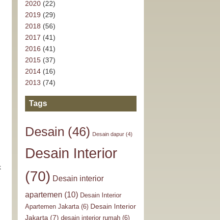
2020
(22)
2019
(29)
2018
(56)
2017
(41)
2016
(41)
2015
(37)
2014
(16)
2013
(74)
Tags
Desain
(46)
Desain dapur
(4)
Desain Interior
k
(70)
Desain interior
apartemen
(10)
Desain Interior
Desain Interior
Apartemen Jakarta
(6)
Jakarta
(7)
desain interior rumah
(6)