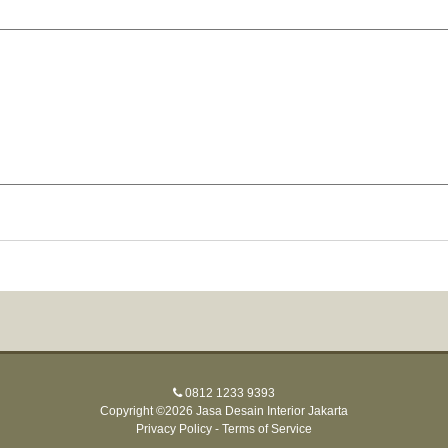
0812 1233 9393
Copyright ©2026 Jasa Desain Interior Jakarta
Privacy Policy
-
Terms of Service