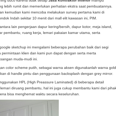
hing duco karena tidak setiap
Jasa Kontraktor Interior
mampu
ung lebih rumit dan memerlukan perhatian ekstra saat pembuatannya.
an kemudian kami mencoba melakukan survey pertama kami di
dok Indah sekitar 10 menit dari mall elit kawasan ini, PIM.
antara lain pengerjaan dapur kering/bersih, dapur kotor, meja island,
mar pembantu, ruang kerja, lemari pakaian kamar utama, serta
gle sketchup ini mengalami beberapa perubahan baik dari segi
a permintaan klien dan kami pun dapat dengan serta merta
asangan muda-mudi ini.
ngan color scheme putih, sebagai warna aksen digunakanlah warna gold
an di handle pintu dan penggunaan backsplash dengan grey mirror.
ggunakan HPL (High Preassure Laminated) di beberapa detail
a lemari diruang pembantu, hal ini juga cukup membantu kami dari piha
ena bisa menghemat waktu secara keseluruhan.