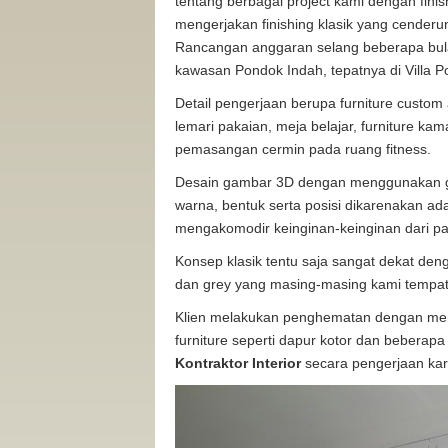
tentang berbagai project kami dengan finis
mengerjakan finishing klasik yang cender
Rancangan anggaran selang beberapa bul
kawasan Pondok Indah, tepatnya di Villa Pon
Detail pengerjaan berupa furniture custom 
lemari pakaian, meja belajar, furniture ka
pemasangan cermin pada ruang fitness.
Desain gambar 3D dengan menggunakan goo
warna, bentuk serta posisi dikarenakan ad
mengakomodir keinginan-keinginan dari p
Konsep klasik tentu saja sangat dekat de
dan grey yang masing-masing kami tempatk
Klien melakukan penghematan dengan men
furniture seperti dapur kotor dan beberap
Kontraktor Interior
secara pengerjaan kar