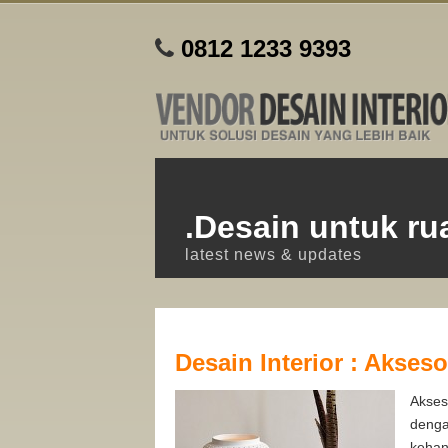
0812 1233 9393
.Desain untuk r
latest news & updates
Desain Interior : Akses
Akses
denga
kehan