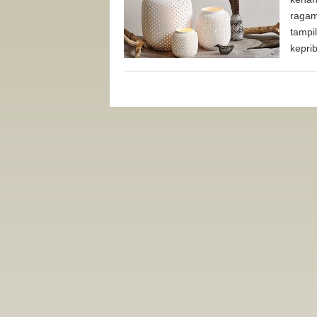
ragam
tampi
kepri