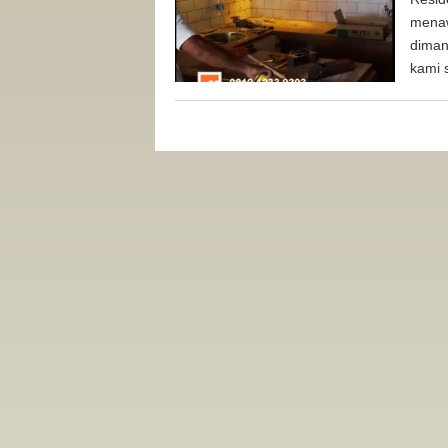
menawa
dimana
kami 