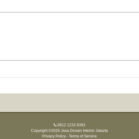
0812 1233 9393
Copyright ©2026 Jasa Desain Interior Jakarta
Privacy Policy
-
Terms of Service