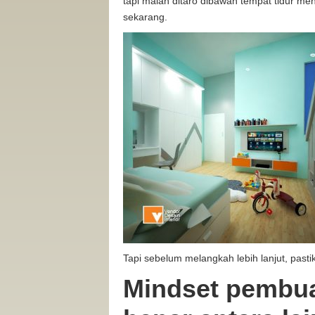
tapi malah ditaro dibawah tempat tidur me
sekarang.
Tapi sebelum melangkah lebih lanjut, pas
Mindset pembua